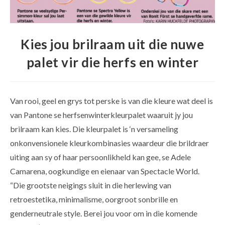
Kies jou brilraam uit die nuwe
palet vir die herfs en winter
Van rooi, geel en grys tot perske is van die kleure wat deel is
van Pantone se herfsenwinterkleurpalet waaruit jy jou
brilraam kan kies. Die kleurpalet is ‘n versameling
onkonvensionele kleurkombinasies waardeur die brildraer
uiting aan sy of haar persoonlikheld kan gee, se Adele
Camarena, oogkundige en eienaar van Spectacle World.
“Die grootste neigings sluit in die herlewing van
retroestetika, minimalisme, oorgroot sonbrille en
genderneutrale style. Berei jou voor om in die komende