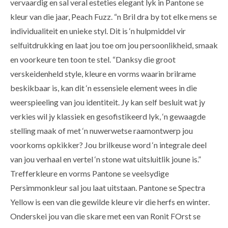
vervaardig en sal veral esteties elegant lyk in Pantone se
kleur van die jaar, Peach Fuzz. “n Bril dra by tot elke mens se
individualiteit en unieke styl. Dit is ‘n hulpmiddel vir
selfuitdrukking en laat jou toe om jou persoonlikheid, smaak
en voorkeure ten toon te stel. “Danksy die groot
verskeidenheld style, kleure en vorms waarin brilrame
beskikbaar is, kan dit ‘n essensiele element wees in die
weerspieeling van jou identiteit. Jy kan self besluit wat jy
verkies wil jy klassiek en gesofistikeerd lyk, ‘n gewaagde
stelling maak of met ‘n nuwerwetse raamontwerp jou
voorkoms opkikker? Jou brilkeuse word ‘n integrale deel
van jou verhaal en vertel ‘n stone wat uitsluitlik joune is.”
Trefferkleure en vorms Pantone se veelsydige
Persimmonkleur sal jou laat uitstaan. Pantone se Spectra
Yellow is een van die gewilde kleure vir die herfs en winter.
Onderskei jou van die skare met een van Ronit FOrst se