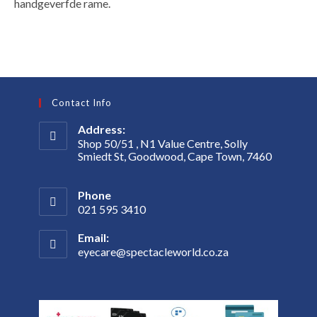
handgeverfde rame.
Contact Info
Address:
Shop 50/51 , N1 Value Centre, Solly
Smiedt St, Goodwood, Cape Town, 7460
Phone
021 595 3410
Email:
eyecare@spectacleworld.co.za
Opens
in
your
application