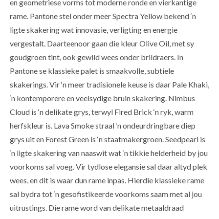
en geometriese vorms tot moderne ronde en vierkantige
rame. Pantone stel onder meer Spectra Yellow bekend ‘n
ligte skakering wat innovasie, verligting en energie
vergestalt. Daarteenoor gaan die kleur Olive Oil, met sy
goudgroen tint, ook gewild wees onder brildraers. In
Pantone se klassieke palet is smaakvolle, subtiele
skakerings. Vir ‘n meer tradisionele keuse is daar Pale Khaki,
‘n kontemporere en veelsydige bruin skakering. Nimbus
Cloud is ‘n delikate grys, terwyl Fired Brick ‘n ryk, warm
herfskleur is. Lava Smoke straal ‘n ondeurdringbare diep
grys uit en Forest Green is ‘n staatmakergroen. Seedpearl is
‘n ligte skakering van naaswit wat ‘n tikkie helderheid by jou
voorkoms sal voeg. Vir tydlose elegansie sal daar altyd plek
wees, en dit is waar dun rame inpas. Hierdie klassieke rame
sal bydra tot ‘n gesofistikeerde voorkoms saam met al jou
uitrustings. Die rame word van delikate metaaldraad