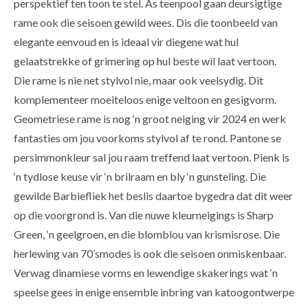
perspektief ten toon te stel. As teenpool gaan deursigtige
rame ook die seisoen gewild wees. Dis die toonbeeld van
elegante eenvoud en is ideaal vir diegene wat hul
gelaatstrekke of grimering op hul beste wil laat vertoon.
Die rame is nie net stylvol nie, maar ook veelsydig. Dit
komplementeer moeiteloos enige veltoon en gesigvorm.
Geometriese rame is nog ‘n groot neiging vir 2024 en werk
fantasties om jou voorkoms stylvol af te rond. Pantone se
persimmonkleur sal jou raam treffend laat vertoon. Pienk is
‘n tydlose keuse vir ‘n brilraam en bly ‘n gunsteling. Die
gewilde Barbiefliek het beslis daartoe bygedra dat dit weer
op die voorgrond is. Van die nuwe kleurneigings is Sharp
Green, ‘n geelgroen, en die blomblou van krismisrose. Die
herlewing van 70’smodes is ook die seisoen onmiskenbaar.
Verwag dinamiese vorms en lewendige skakerings wat ‘n
speelse gees in enige ensemble inbring van katoogontwerpe