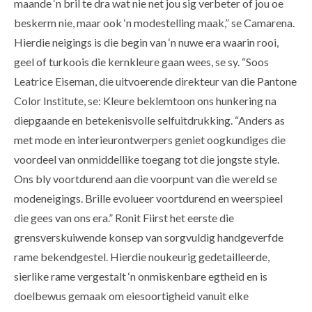
maande ‘n bril te dra wat nie net jou sig verbeter of jou oe
beskerm nie, maar ook ‘n modestelling maak,” se Camarena.
Hierdie neigings is die begin van ‘n nuwe era waarin rooi,
geel of turkoois die kernkleure gaan wees, se sy. “Soos
Leatrice Eiseman, die uitvoerende direkteur van die Pantone
Color Institute, se: Kleure beklemtoon ons hunkering na
diepgaande en betekenisvolle selfuitdrukking. “Anders as
met mode en interieurontwerpers geniet oogkundiges die
voordeel van onmiddellike toegang tot die jongste style.
Ons bly voortdurend aan die voorpunt van die wereld se
modeneigings. Brille evolueer voortdurend en weerspieel
die gees van ons era.” Ronit Fiirst het eerste die
grensverskuiwende konsep van sorgvuldig handgeverfde
rame bekendgestel. Hierdie noukeurig gedetailleerde,
sierlike rame vergestalt ‘n onmiskenbare egtheid en is
doelbewus gemaak om eiesoortigheid vanuit elke