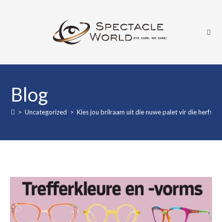
Skip
to
content
Blog
>
Uncategorized
>
Kies jou brilraam uit die nuwe palet vir die herfs en