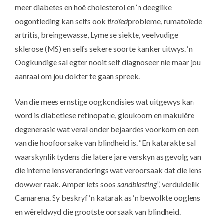
meer diabetes en hoë cholesterol en ‘n deeglike
oogontleding kan selfs ook
tiroïed
probleme, rumatoïede
artritis, breingewasse, Lyme se siekte, veelvudige
sklerose (MS) en selfs sekere soorte kanker uitwys. ‘n
Oogkundige sal egter nooit self diagnoseer nie maar jou
aanraai om jou dokter te gaan spreek.
Van die mees ernstige oogkondisies wat uitgewys kan
word is diabetiese retinopatie, gloukoom en makulêre
degenerasie wat veral onder bejaardes voorkom en een
van die hoofoorsake van blindheid is. “En katarakte sal
waarskynlik tydens die latere jare verskyn as gevolg van
die interne lensveranderings wat veroorsaak dat die lens
dowwer raak. Amper iets soos
sandblasting
”, verduidelik
Camarena. Sy beskryf ‘n katarak as ‘n bewolkte ooglens
en wêreldwyd die grootste oorsaak van blindheid.