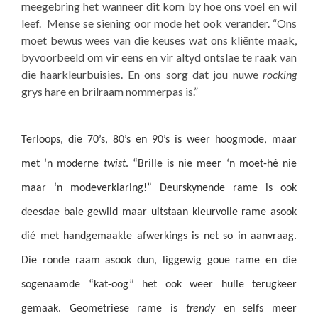
meegebring het wanneer dit kom by hoe ons voel en wil
leef. Mense se siening oor mode het ook verander. “Ons
moet bewus wees van die keuses wat ons kliënte maak,
byvoorbeeld om vir eens en vir altyd ontslae te raak van
die haarkleurbuisies. En ons sorg dat jou nuwe
rocking
grys hare en brilraam nommerpas is.”
Terloops, die 70’s, 80’s en 90’s is weer hoogmode, maar
met ‘n moderne
twist
. “Brille is nie meer ‘n moet-hê nie
maar ‘n modeverklaring!” Deurskynende rame is ook
deesdae baie gewild maar uitstaan kleurvolle rame asook
dié met handgemaakte afwerkings is net so in aanvraag.
Die ronde raam asook dun, liggewig goue rame en die
sogenaamde “kat-oog” het ook weer hulle terugkeer
gemaak. Geometriese rame is
trendy
en selfs meer