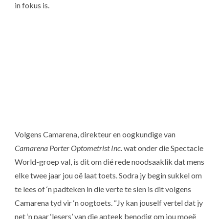
in fokus is.
Optometrist
Volgens Camarena, direkteur en oogkundige van
Camarena Porter Optometrist Inc
. wat onder die Spectacle
World-groep val, is dit om dié rede noodsaaklik dat mens
elke twee jaar jou oë laat toets. Sodra jy begin sukkel om
te lees of ‘n padteken in die verte te sien is dit volgens
Camarena tyd vir ‘n oogtoets. “Jy kan jouself vertel dat jy
net ‘n paar ‘lesers’ van die apteek benodig om jou moeë