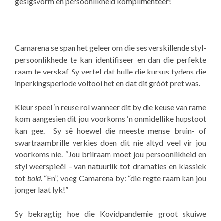
gesigsvorm en persoonlikheid komplimenteer!
Camarena se span het geleer om die ses verskillende styl-
persoonlikhede te kan identifiseer en dan die perfekte
raam te verskaf. Sy vertel dat hulle die kursus tydens die
inperkingsperiode voltooi het en dat dit gróót pret was.
Kleur speel ‘n reuse rol wanneer dit by die keuse van rame
kom aangesien dit jou voorkoms ‘n onmidellike hupstoot
kan gee. Sy sê hoewel die meeste mense bruin- of
swartraambrille verkies doen dit nie altyd veel vir jou
voorkoms nie. “Jou brilraam moet jou persoonlikheid en
styl weerspieël – van natuurlik tot dramaties en klassiek
tot
bold
. “En”, voeg Camarena by: “die regte raam kan jou
jonger laat lyk!”
Sy bekragtig hoe die Kovidpandemie groot skuiwe