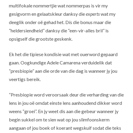
multifokale nommertjie wat nommerpas is vir my
gesigvorm en gelaatskleur danksy die
experts
wat my
deeglik onder oë gehad het. Dís die bonus maar die
“heldersiendheid” danksy die “een-vir-alles bril” is
opsigself die grootste geskenk.
Ek het die tipiese kondisie wat met ouerword gepaard
gaan. Oogkundige Adele Camarena verduidelik dat
“presbiopie” aan die orde van die dag is wanneer jy jou
veertigs bereik.
“Presbiopie word veroorsaak deur die verharding van die
lens in jou oë omdat einste lens aanhoudend dikker word
weens “groei”. En jy weet dis aan die gebeur wanneer jy
begin sukkel om te sien wat op jou slimfoonskerm
aangaan of jou boek of koerant wegskuif sodat die teks