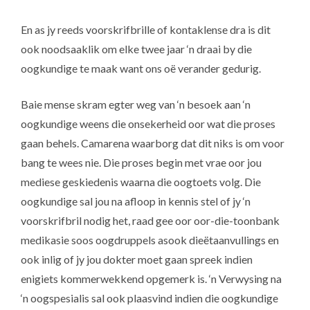
En as jy reeds voorskrifbrille of kontaklense dra is dit
ook noodsaaklik om elke twee jaar ‘n draai by die
oogkundige te maak want ons oë verander gedurig.
Baie mense skram egter weg van ‘n besoek aan ‘n
oogkundige weens die onsekerheid oor wat die proses
gaan behels. Camarena waarborg dat dit niks is om voor
bang te wees nie. Die proses begin met vrae oor jou
mediese geskiedenis waarna die oogtoets volg. Die
oogkundige sal jou na afloop in kennis stel of jy ‘n
voorskrifbril nodig het, raad gee oor oor-die-toonbank
medikasie soos oogdruppels asook dieëtaanvullings en
ook inlig of jy jou dokter moet gaan spreek indien
enigiets kommerwekkend opgemerk is. ‘n Verwysing na
‘n oogspesialis sal ook plaasvind indien die oogkundige