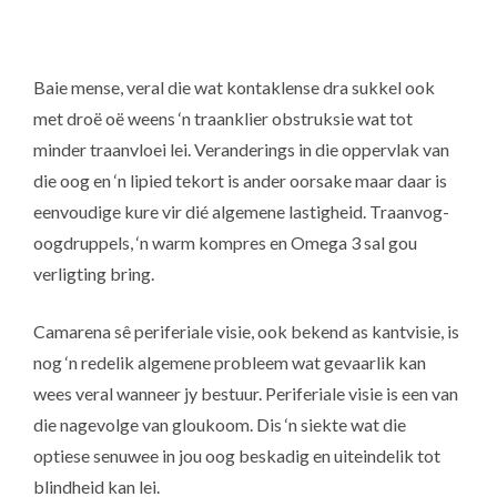
Baie mense, veral die wat kontaklense dra sukkel ook
met droë oë weens ‘n traanklier obstruksie wat tot
minder traanvloei lei. Veranderings in die oppervlak van
die oog en ‘n lipied tekort is ander oorsake maar daar is
eenvoudige kure vir dié algemene lastigheid. Traanvog-
oogdruppels, ‘n warm kompres en Omega 3 sal gou
verligting bring.
Camarena sê periferiale visie, ook bekend as kantvisie, is
nog ‘n redelik algemene probleem wat gevaarlik kan
wees veral wanneer jy bestuur. Periferiale visie is een van
die nagevolge van gloukoom. Dis ‘n siekte wat die
optiese senuwee in jou oog beskadig en uiteindelik tot
blindheid kan lei.