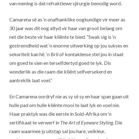
van mening is dat refraktiewe sjirurgie benodig word.
Camarena sê as ‘n onafhanklike oogkundige vir meer as
30 jaar was dit nog altyd vir haar van groot belang om
net die beste vir haar kliënte te bied. “Swak sig is ‘n
gestremdheid wat ‘n enorme uitwerking op jou sukses en
sekuriteit kan hê. ‘n Bril of kontaklense stel jou in staat
om goed te sien en terselfdertyd goed te lyk. Dis
wonderlik as die raam die kliënt selfversekerd en
aantreklik laat voel.”
En Camarena oordryf nie as sy sê sy en haar span gaan uit
hulle pad om hulle kliënte mooi te laat lyk en voel nie.
Haar praktyk was die eerste in Suid-Afrika om ‘n
sertifikaat te verwerf in
The Art of Eyeware Styling
. Die
raam waarmee jy uitstap sal jou hare, velkleur,