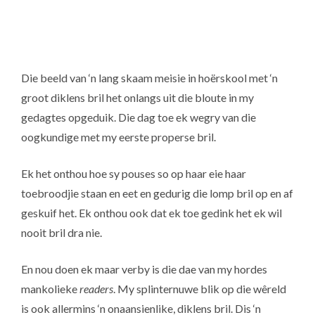
Die beeld van ‘n lang skaam meisie in hoërskool met ‘n
groot diklens bril het onlangs uit die bloute in my
gedagtes opgeduik. Die dag toe ek wegry van die
oogkundige met my eerste properse bril.
Ek het onthou hoe sy pouses so op haar eie haar
toebroodjie staan en eet en gedurig die lomp bril op en af
geskuif het. Ek onthou ook dat ek toe gedink het ek wil
nooit bril dra nie.
En nou doen ek maar verby is die dae van my hordes
mankolieke
readers
. My splinternuwe blik op die wêreld
is ook allermins ‘n onaansienlike, diklens bril. Dis ‘n