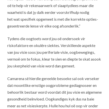
oë te help vir rekenaarwerk of slaaptydlees maar die
waarheid is dat jy dalk eerder voorskrifhulp nodig
het wat spesifiek opgemeet is met die korrekte opties-
gesentreerde lense vir elke oog afsonderlik.”
Tydens die oogtoets word jou oë ondersoek vir
riskofaktore en okulêre siektes. Verskillende aspekte
van jou visie soos jou periferiale visie, oogbewegings,
vermoë om te fokus, kleur te sien en diepte te skat asook
jou skerpheid van visie word dan gemeet.
Camarena sê hierdie gereelde besoeke sal ook verseker
dat moontlike ernstige oogprobleme gediagnoseer en
behoorlik bestuur word voordat dit jou visie en algemene
gesondheid beïnvloed. Oogkundiges kyk dus na baie
meer as net visieskerpte. Hulle hou hul oë oop vir onder